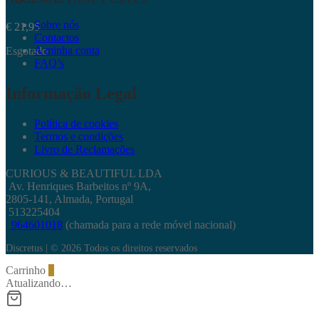
Sobre nós
€
21,95
Contactos
A minha conta
Esgotado
FAQ’s
Informação Legal
Política de cookies
Termos e condições
Livro de Reclamações
CURIOUS & BEAUTIFUL LDA
Av. Henriques Barbeitos nº 9A,
2805-141, Almada, Portugal
513225404
964601018
(chamada para a rede móvel nacional)
Discretus | © 2026 Todos os direitos reservados
Carrinho
0
Atualizando…