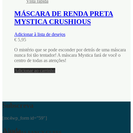
Vista rápida
MÁSCARA DE RENDA PRETA
MYSTICA CRUSHIOUS
Adicionar à lista de desejos
€
5,95
O mistério que se pode esconder por detrás de uma máscara
nunca foi tão tentador! A máscara Mystica fará de você o
centro de todas as atenções!
Adicionar ao carrinho
Subscreva
[mc4wp_form id=”59″]
Ajuda
ALGEMAS FANCY CUFFS