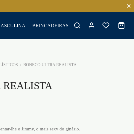
MASCULINA
BRINCADEIRAS
LÍSTICOS
/
BONECO ULTRA REALISTA
 REALISTA
ntar-lhe o Jimmy, o mais sexy do ginásio.