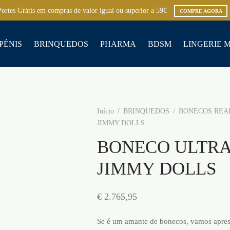
Portes Grátis em compras de valor igual ou superior a 59€
COMPRE AGORA
PÉNIS
BRINQUEDOS
PHARMA
BDSM
LINGERIE 
Início
/
BRINQUEDOS
/
BONECOS REA
JIMMY DOLLS
BONECO ULTRA
JIMMY DOLLS
€
2.765,95
Se é um amante de bonecos, vamos aprese