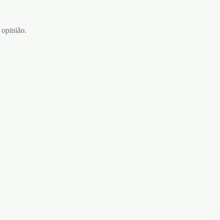
 opinião.
MASTURBADOR OVO TENGA
COOL EDITION EFEITO FRIO
€
9,95
Adicionar ao carrinho