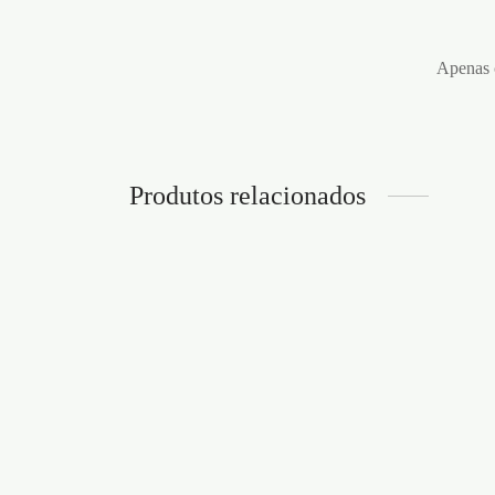
Apenas c
Produtos relacionados
ANEL PARA O PÉNIS SPARTAN
BATHMATE
CONJ
PÉNI
€
8,95
SET 
Adicionar ao carrinho
€
11,9
Adicion