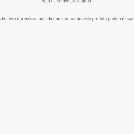
Não há comentários ainda.
lientes com sessão iniciada que compraram este produto podem deixar
ANEL VIBRATÓRIO SNIPER
SATISFYER AZUL
UNTO DE ANÉIS PARA O
S SONO Nº25 COCKRING
€
33,95
PRETO
Adicionar ao carrinho
5
ar ao carrinho