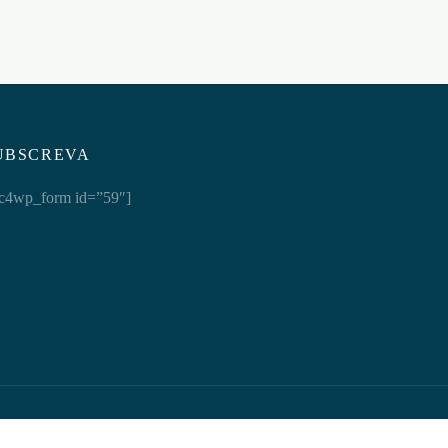
UBSCREVA
c4wp_form id=”59″]