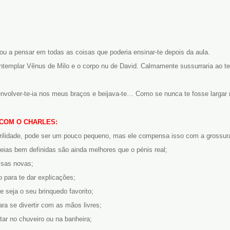
ou a pensar em todas as coisas que poderia ensinar-te depois da aula.
ntemplar Vênus de Milo e o corpo nu de David. Calmamente sussurraria ao te
volver-te-ia nos meus braços e beijava-te… Como se nunca te fosse largar 
 COM O CHARLES:
rilidade, pode ser um pouco pequeno, mas ele compensa isso com a grossur
veias bem definidas são ainda melhores que o pénis real;
isas novas;
o para te dar explicações;
e seja o seu brinquedo favorito;
ra se divertir com as mãos livres;
tar no chuveiro ou na banheira;