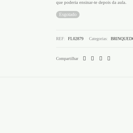
que poderia ensinar-te depois da aula.
Esgotado
REF:
FL02879
Categorias:
BRINQUED
Compartilhar