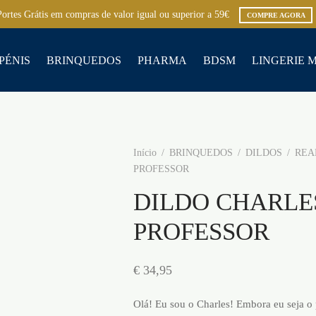
Portes Grátis em compras de valor igual ou superior a 59€
COMPRE AGORA
PÉNIS
BRINQUEDOS
PHARMA
BDSM
LINGERIE 
Início
/
BRINQUEDOS
/
DILDOS
/
REA
PROFESSOR
DILDO CHARLE
PROFESSOR
€
34,95
Olá! Eu sou o Charles!
Embora eu seja o 