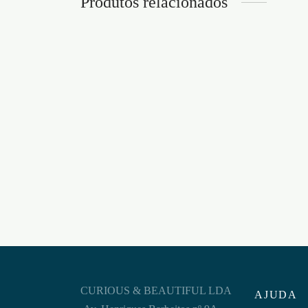
Produtos relacionados
VIBRADOR ELASTIC GAME
SATISFYER AZUL
ANEL 
AJUS
€
50,95
BILL
Adicionar ao carrinho
€
5,95
Adicion
CURIOUS & BEAUTIFUL LDA
AJUDA