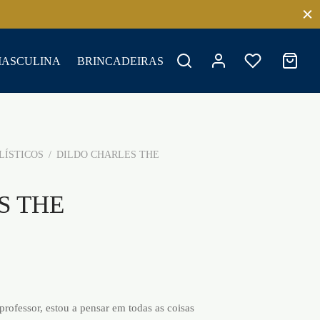
MASCULINA
BRINCADEIRAS
LÍSTICOS
/
DILDO CHARLES THE
S THE
professor, estou a pensar em todas as coisas