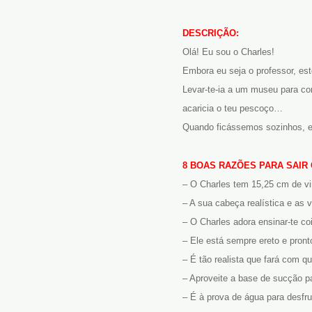
DESCRIÇÃO:
Olá! Eu sou o Charles!
Embora eu seja o professor, est
Levar-te-ia a um museu para co
acaricia o teu pescoço…
Quando ficássemos sozinhos, en
8 BOAS RAZÕES PARA SAIR
– O Charles tem 15,25 cm de vi
– A sua cabeça realística e as 
– O Charles adora ensinar-te co
– Ele está sempre ereto e pront
– É tão realista que fará com qu
– Aproveite a base de sucção pa
– É à prova de água para desfru