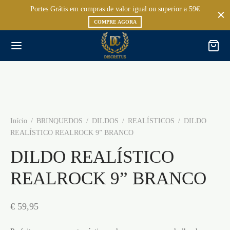
Portes Grátis em compras de valor igual ou superior a 59€
COMPRE AGORA
Início
/
BRINQUEDOS
/
DILDOS
/
REALÍSTICOS
/
DILDO
REALÍSTICO REALROCK 9” BRANCO
DILDO REALÍSTICO
REALROCK 9” BRANCO
€
59,95