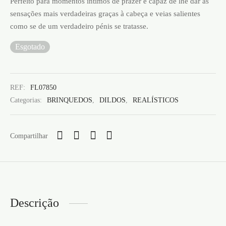
Perfeito para momentos íntimos de prazer e capaz de lhe dar as
sensações mais verdadeiras graças à cabeça e veias salientes
como se de um verdadeiro pénis se tratasse.
Esgotado
REF:
FL07850
Categorias:
BRINQUEDOS
,
DILDOS
,
REALÍSTICOS
Compartilhar
Descrição