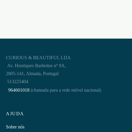
CURIOUS & BEAUTIFUL LDA
Av. Henriques Barbeitos nº 9A,
2805-141, Almada, Portugal
513225404
964601018
(chamada para a rede móvel nacional)
AJUDA
Sobre nós