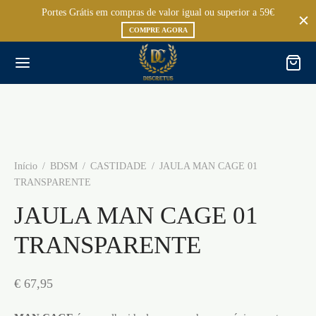
Portes Grátis em compras de valor igual ou superior a 59€
COMPRE AGORA
Início
/
BDSM
/
CASTIDADE
/
JAULA MAN CAGE 01
TRANSPARENTE
JAULA MAN CAGE 01
TRANSPARENTE
€
67,95