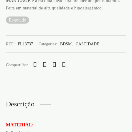
MAN CAGE
é a escolha ideal para prender um pénis maroto.
Feita em material de alta qualidade e hipoalergénico.
Esgotado
REF:
FL13737
Categorias:
BDSM
,
CASTIDADE
Compartilhar
Descrição
MATERIAL: