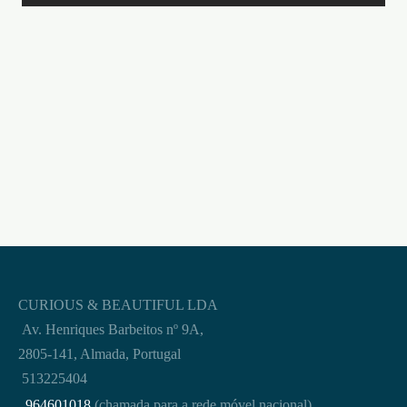
CURIOUS & BEAUTIFUL LDA
Av. Henriques Barbeitos nº 9A,
2805-141, Almada, Portugal
513225404
964601018
(chamada para a rede móvel nacional)