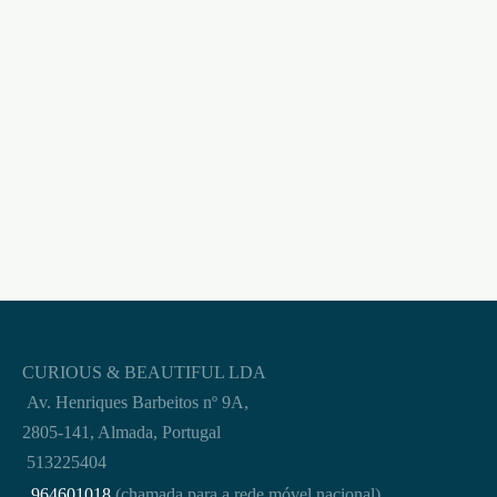
€
17,95
CURIOUS & BEAUTIFUL LDA
Av. Henriques Barbeitos nº 9A,
2805-141, Almada, Portugal
513225404
964601018
(chamada para a rede móvel nacional)