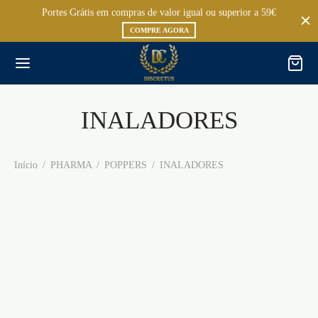
Portes Grátis em compras de valor igual ou superior a 59€
COMPRE AGORA
INALADORES
Início
/
PHARMA
/
POPPERS
/
INALADORES
TAMPA PARA POPPER
SKWERT POPPER
TOPPER BONEYARD
PEQUENA