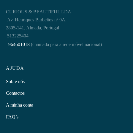
CURIOUS & BEAUTIFUL LDA
Av. Henriques Barbeitos nº 9A,
2805-141, Almada, Portugal
513225404
964601018
(chamada para a rede móvel nacional)
AJUDA
Sobre nós
Contactos
A minha conta
FAQ’s