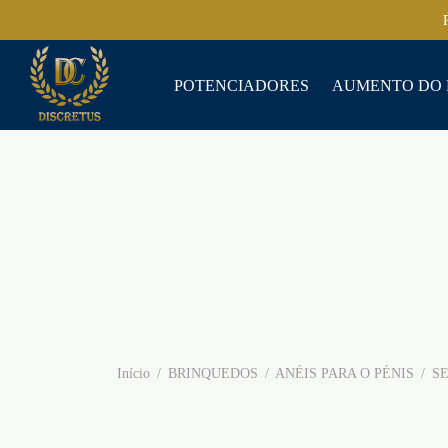
POTENCIADORES
AUMENTO DO 
Início
/
BRINQUEDOS
/
ANÉIS PARA O PÉNIS
/
SE