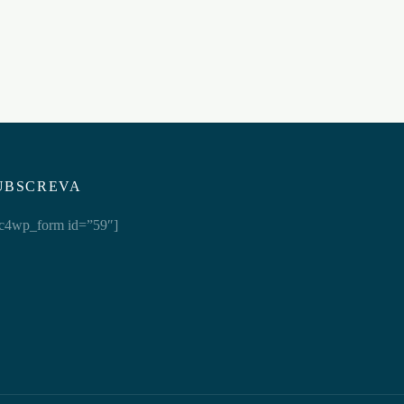
SET DE ANÉIS PENIANOS
TRIPLE BEAD
TRANSPARENTES CRUSHIOUS
€
4,95
Adicionar ao carrinho
UBSCREVA
c4wp_form id=”59″]