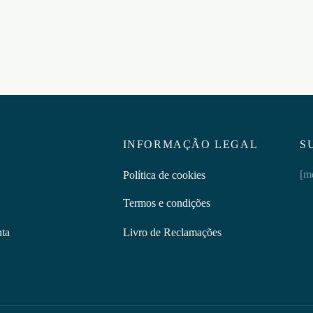
SET DE ANÉIS PENIANOS
TRIPLE BEAD PRETOS
CRUSHIOUS
€
4,95
Adicionar ao carrinho
INFORMAÇÃO LEGAL
S
[m
Política de cookies
Termos e condições
nta
Livro de Reclamações