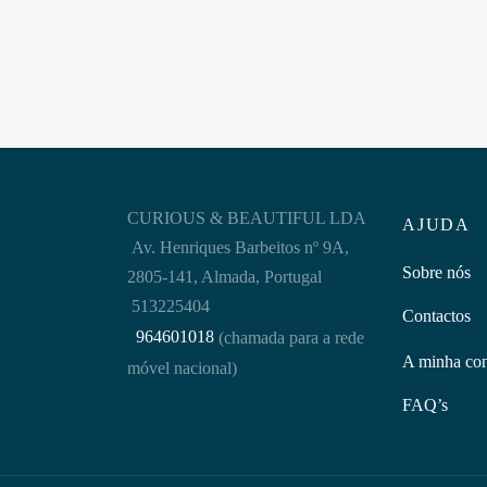
CURIOUS & BEAUTIFUL LDA
AJUDA
Av. Henriques Barbeitos nº 9A,
Sobre nós
2805-141, Almada, Portugal
513225404
Contactos
964601018
(chamada para a rede
A minha co
móvel nacional)
FAQ’s