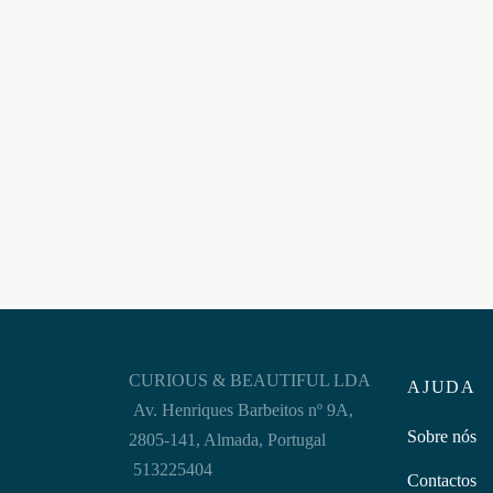
GOTAS VOLUME SPERMA +
ERO PARA HOMEM 30ML
VOLU
COOL
€
15,95
30 C
Adicionar ao carrinho
€
41,9
Adicion
CURIOUS & BEAUTIFUL LDA
AJUDA
Av. Henriques Barbeitos nº 9A,
Sobre nós
2805-141, Almada, Portugal
513225404
Contactos