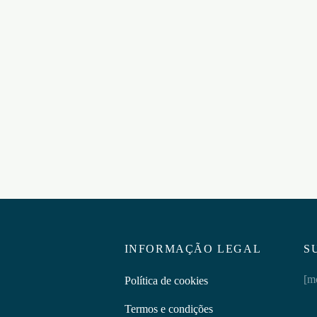
VOLUMIZADOR DE ESPER
CUM PLUS 30 CÁPSULAS
MIZADOR DE ESPERMA
MANN CUM ENHANCER
€
24,95
ÁPSULAS
Adicionar ao carrinho
5
ar ao carrinho
INFORMAÇÃO LEGAL
S
[m
Política de cookies
Termos e condições