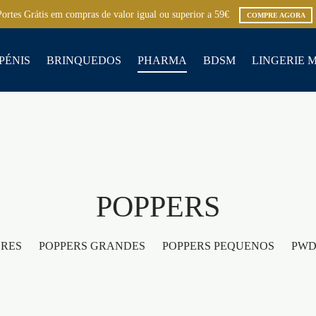
Portes Grátis em compras de valor igual ou superior a 59€
COMPRE AGORA
PÉNIS
BRINQUEDOS
PHARMA
BDSM
LINGERIE 
POPPERS
RES
POPPERS GRANDES
POPPERS PEQUENOS
PWD