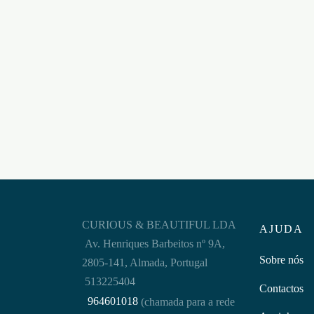
SUPER RUSH 10ML
SUPE
10ML
€
10,95
€
10,9
Adicionar ao carrinho
Adicion
CURIOUS & BEAUTIFUL LDA
AJUDA
Av. Henriques Barbeitos nº 9A,
Sobre nós
2805-141, Almada, Portugal
513225404
Contactos
964601018
(chamada para a rede