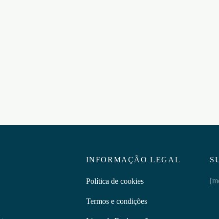
R RUSH BLACK LABEL
TAMPA PARA POPPER SKW
POPPER TOPPER BONEYA
PEQUENA
5
€
17,95
ar ao carrinho
Adicionar ao carrinho
INFORMAÇÃO LEGAL
S
[m
Política de cookies
Termos e condições