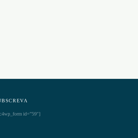
ERT
RD
UBSCREVA
c4wp_form id=”59″]