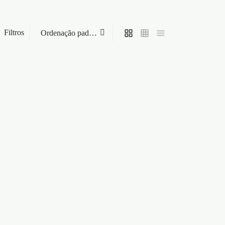
Filtros
FIST POPPER 9ML
€
9,95
Adicionar ao carrinho