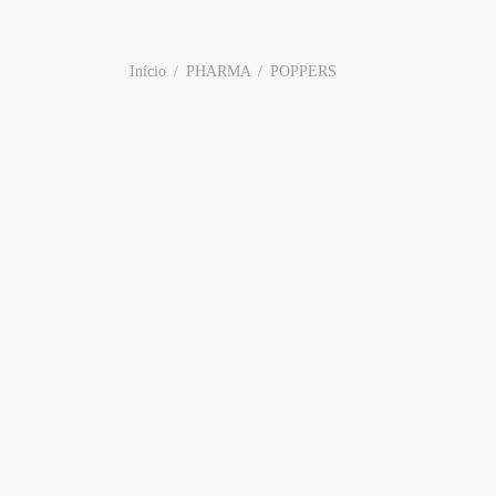
Início
/
PHARMA
/
POPPERS
ADLER POPPER 9ML
AMST
€
10,95
€
9,95
Adicionar ao carrinho
Adicion
GOLD RUSH 10ML
HARD
€
10,95
€
9,95
Adicionar ao carrinho
Adicion