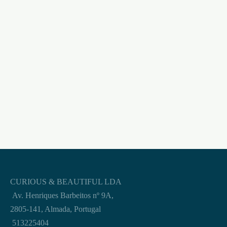
QUICKSILVER PWD
€
9,95
9ML
€
9,95
SUPER RUSH 10ML
€
10,95
CURIOUS & BEAUTIFUL LDA
Av. Henriques Barbeitos nº 9A,
2805-141, Almada, Portugal
513225404