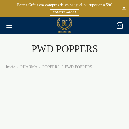
Portes Grátis em compras de valor igual ou superior a 59€
COMPRE AGORA
PWD POPPERS
Início
/
PHARMA
/
POPPERS
/
PWD POPPERS
GOLD RUSH 10ML
HARDWARE PWD 9ML
€
10,95
€
9,95
RAM PWD 9ML