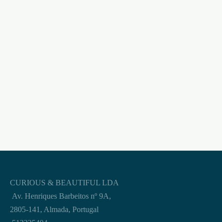
DUCHE BATHMATE
HYDRODOUCHE
TRANSPARENTE
€
122,95
CURIOUS & BEAUTIFUL LDA
Av. Henriques Barbeitos nº 9A,
2805-141, Almada, Portugal