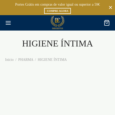
Portes Grátis em compras de valor igual ou superior a 59€
COMPRE AGORA
HIGIENE ÍNTIMA
Início
/
PHARMA
/
HIGIENE ÍNTIMA
DESINFETANTE 80S
DUCHE ANAL MEGA
CLEANPLAY NO.2
DOUCHE 160 ML
COBECO 150ML
CRUSHIOUS
€
14,95
€
9,95