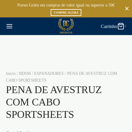
Portes Grátis em compras de valor igual ou superior a 59€
0
Carrinho
COMPRE AGORA
Carrinho
0
Atualizando…
Nenhum produto no carrinho.
Continue comprando
Início
/
BDSM
/
ESPANADORES
/
PENA DE AVESTRUZ COM
CABO SPORTSHEETS
PENA DE AVESTRUZ
COM CABO
SPORTSHEETS