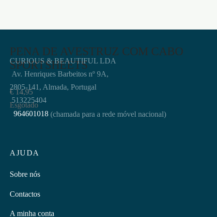
PENA DE AVESTRUZ COM CABO
CURIOUS & BEAUTIFUL LDA
SPORTSHEETS
Av. Henriques Barbeitos nº 9A,
2805-141, Almada, Portugal
€
14,95
513225404
Esgotado
964601018
(chamada para a rede móvel nacional)
AJUDA
Sobre nós
Contactos
A minha conta