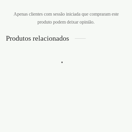
Apenas clientes com sessão iniciada que compraram este
produto podem deixar opinião.
Produtos relacionados
Vista rápida
Vista rápida
BALOIÇO DE
KIT DE
PORTA DELUXE
BONDAGE
OUCH! PRETO
BEGINNERS
BONDAGE KIT
Adicionar à lista de desejos
OUCH! PRETO
€
63,95