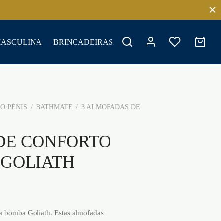
MASCULINA
BRINCADEIRAS
O PÉNIS
/
BATHMATE
/
3 ALMOFADAS DE
DE CONFORTO
 GOLIATH
 a bomba Goliath. Estas almofadas