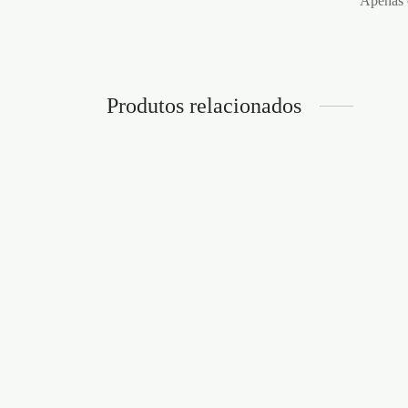
Apenas c
Produtos relacionados
ANEL VIBRATÓRIO SNIPER
ANEL
SATISFYER AZUL
DUO 
€
33,95
€
33,9
Adicionar ao carrinho
Adicion