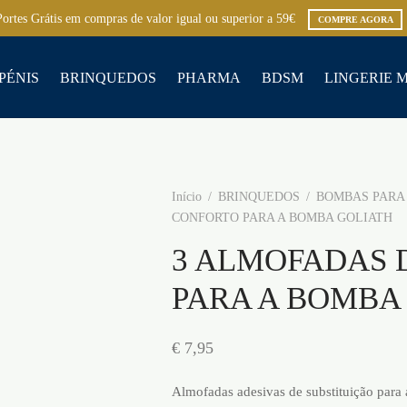
Portes Grátis em compras de valor igual ou superior a 59€
COMPRE AGORA
PÉNIS
BRINQUEDOS
PHARMA
BDSM
LINGERIE 
Início
/
BRINQUEDOS
/
BOMBAS PARA 
CONFORTO PARA A BOMBA GOLIATH
3 ALMOFADAS 
PARA A BOMBA
€
7,95
Almofadas adesivas de substituição para