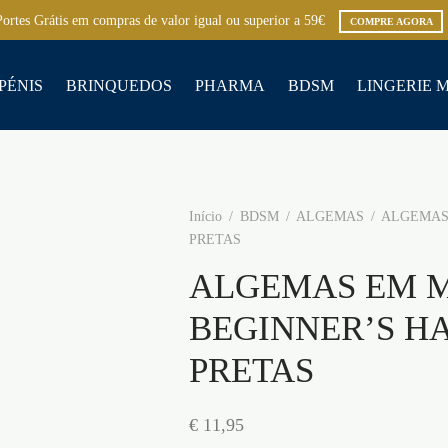
Portes Grátis em compras de valor igual ou superior a 59€
COMPRE AGORA
PÉNIS
BRINQUEDOS
PHARMA
BDSM
LINGERIE 
Início
/
BDSM
/
ALGEMAS
/
ALGEMAS 
PRETAS
ALGEMAS EM 
BEGINNER’S H
PRETAS
€
11,95