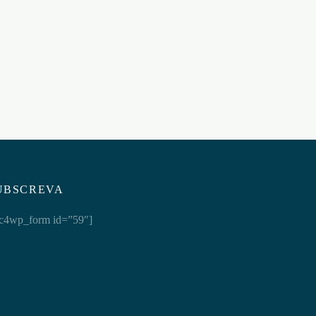
OUS
CORDA BONDAGE 10 METROS
OUCH! PRETA
€
23,95
Adicionar ao carrinho
UBSCREVA
c4wp_form id=”59″]