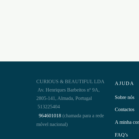
CHICOTE NINE TAILS FLOGGY
BARR
CRUSHIOUS
SPRE
€
7,95
€
67,9
Adicionar ao carrinho
Adicion
CURIOUS & BEAUTIFUL LDA
AJUDA
Av. Henriques Barbeitos nº 9A,
Sobre nós
2805-141, Almada, Portugal
513225404
Contactos
964601018
(chamada para a rede
A minha co
móvel nacional)
FAQ’s