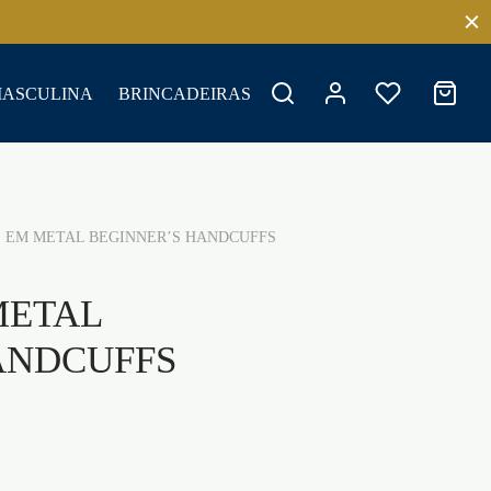
MASCULINA
BRINCADEIRAS
EM METAL BEGINNER’S HANDCUFFS
METAL
ANDCUFFS