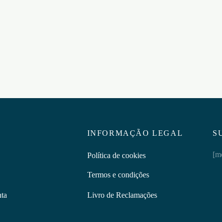
A AFASTADORA T BAR
VENDA DE CETIM CRUSHI
ADER STEEL
VERMELHA
5
€
4,95
ar ao carrinho
Adicionar ao carrinho
INFORMAÇÃO LEGAL
S
[m
Política de cookies
Termos e condições
nta
Livro de Reclamações