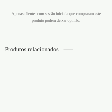
Apenas clientes com sessão iniciada que compraram este
produto podem deixar opinião.
Produtos relacionados
PLUMAS PRETAS
SECRET PLAY
€
5,95
ALGEMAS DE COURO
BONDAGE LOVE
CRUSHIOUS
VERMELHAS