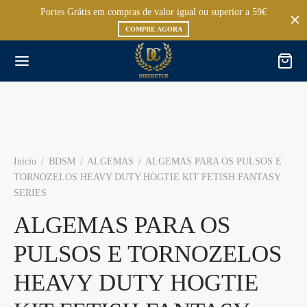
Portes Grátis em compras de valor igual ou superior a 59€
COMPRE AGORA
Início
/
BDSM
/
ALGEMAS
/
ALGEMAS PARA OS PULSOS E
TORNOZELOS HEAVY DUTY HOGTIE KIT FETISH FANTASY
SERIES
ALGEMAS PARA OS
PULSOS E TORNOZELOS
HEAVY DUTY HOGTIE