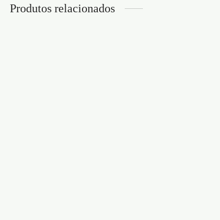
Produtos relacionados
ANEL VIBRATÓRIO
BULLSEYE COM APP
BANDOLEROS
SATISFYER AZUL
CONJUNTO DE ANÉIS
DE SILICONE PARA O
€
42,95
PÉNIS CRUSHIOUS
€
6,95