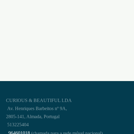
SET DE ANÉIS
ANEL VIBRATÓRIO
PENIANOS TRIPLE
COM APP E
BEAD
BLUETOOTH ROYAL
TRANSPARENTES
ONE RING SATISFYER
CRUSHIOUS
AZUL
€
4,95
€
42,95
CURIOUS & BEAUTIFUL LDA
Av. Henriques Barbeitos nº 9A,
2805-141, Almada, Portugal
513225404
964601018
(chamada para a rede móvel nacional)