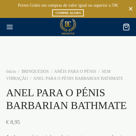
Portes Grátis em compras de valor igual ou superior a 59€
COMPRE AGORA
Início
/
BRINQUEDOS
/
ANÉIS PARA O PÉNIS
/
SEM
VIBRAÇÃO
/
ANEL PARA O PÉNIS BARBARIAN BATHMATE
ANEL PARA O PÉNIS
BARBARIAN BATHMATE
€
8,95