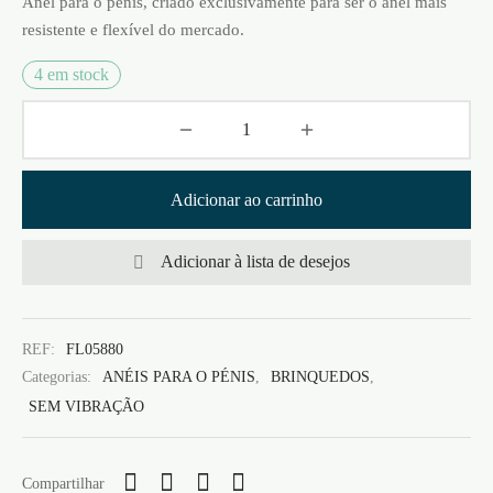
Anel para o pénis, criado exclusivamente para ser o anel mais
resistente e flexível do mercado.
4 em stock
Adicionar ao carrinho
Adicionar à lista de desejos
REF:
FL05880
Categorias:
ANÉIS PARA O PÉNIS
,
BRINQUEDOS
,
SEM VIBRAÇÃO
Compartilhar