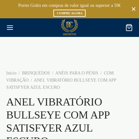
Portes Grátis em compras de valor igual ou superior a 59€
COMPRE AGORA
Início
/
BRINQUEDOS
/
ANÉIS PARA O PÉNIS
/
COM
VIBRAÇÃO
/
ANEL VIBRATÓRIO BULLSEYE COM APP
SATISFYER AZUL ESCURO
ANEL VIBRATÓRIO
BULLSEYE COM APP
SATISFYER AZUL