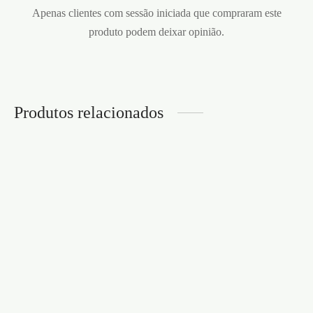
Apenas clientes com sessão iniciada que compraram este
produto podem deixar opinião.
Produtos relacionados
ANEL VIBRATÓRIO
MAJESTIC DUO
SET DE ANÉIS
SATISFYER PRETO
PENIANOS TRIPLE
BEAD
€
33,95
TRANSPARENTES
CRUSHIOUS