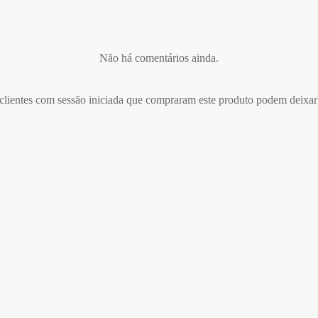
Não há comentários ainda.
lientes com sessão iniciada que compraram este produto podem deixar
OTE NINE TAILS FLOGGY
VENDA DE CETIM CRUSHI
HIOUS
PRETA
€
4,95