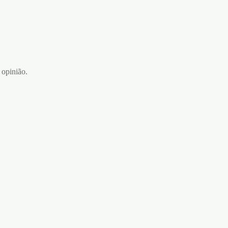
 opinião.
OUS
SUPORTE INSUFLÁVEL
POSITION MASTER FETISH