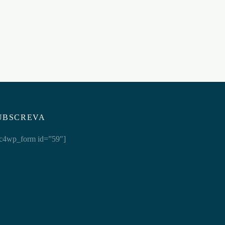
FANTASY SERIES
€
36,95
Adicionar ao carrinho
UBSCREVA
c4wp_form id=”59″]