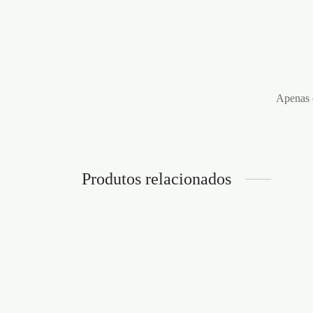
Apenas c
Produtos relacionados
FITA OUCH! BONDAGE TAPE
CHIC
VERMELHA
CRUS
€
6,95
€
7,95