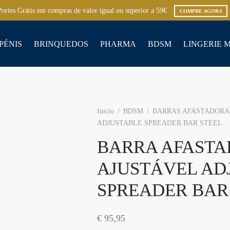
Portes Grátis em compras de valor igual ou superior a 59€
COMPRE AGORA
PÉNIS
BRINQUEDOS
PHARMA
BDSM
LINGERIE 
Início
/
BDSM
/
BARRAS AFASTADORA
ADJUSTABLE SPREADER BAR STEEL
BARRA AFAST
AJUSTÁVEL AD
SPREADER BAR
€
95,95