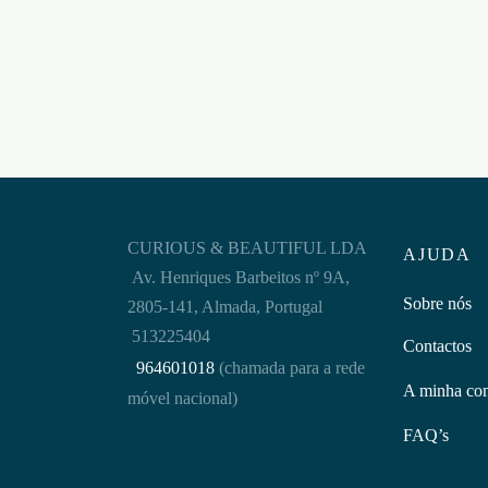
Adicionar ao carrinho
Adicion
CURIOUS & BEAUTIFUL LDA
AJUDA
Av. Henriques Barbeitos nº 9A,
Sobre nós
2805-141, Almada, Portugal
513225404
Contactos
964601018
(chamada para a rede
A minha co
móvel nacional)
FAQ’s