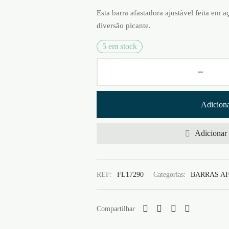
Esta barra afastadora ajustável feita em a
diversão picante.
5 em stock
Adiciona
Adicionar 
REF:
FL17290
Categorias:
BARRAS A
Compartilhar