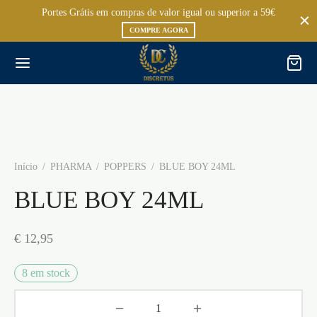
Portes Grátis em compras de valor igual ou superior a 59€
COMPRE AGORA
Início
/
PHARMA
/
POPPERS
/
BLUE BOY 24ML
BLUE BOY 24ML
€
12,95
8 em stock