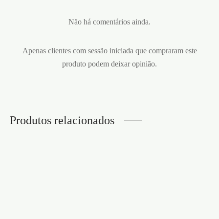
Não há comentários ainda.
Apenas clientes com sessão iniciada que compraram este
produto podem deixar opinião.
Produtos relacionados
LIQUID BURNING 9ML
QUICKSILVER PWD
€
10,95
9ML
€
9,95