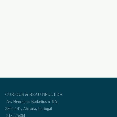
JUNGLE JUICE
JUNGLE JUICE PLUS
PLATINUM 24ML
10ML
€
12,95
€
9,95
CURIOUS & BEAUTIFUL LDA
Av. Henriques Barbeitos nº 9A,
2805-141, Almada, Portugal
513225404