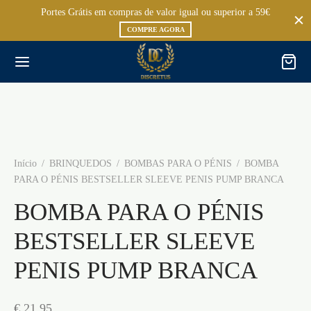
Portes Grátis em compras de valor igual ou superior a 59€
COMPRE AGORA
Início
/
BRINQUEDOS
/
BOMBAS PARA O PÉNIS
/
BOMBA
PARA O PÉNIS BESTSELLER SLEEVE PENIS PUMP BRANCA
BOMBA PARA O PÉNIS
BESTSELLER SLEEVE
PENIS PUMP BRANCA
€
21,95