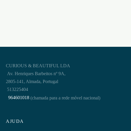
€
4,95
CURIOUS & BEAUTIFUL LDA
Av. Henriques Barbeitos nº 9A,
2805-141, Almada, Portugal
513225404
964601018
(chamada para a rede móvel nacional)
AJUDA