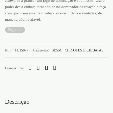
Atreva-se a praticar um jogo de dominação e submissão! Use o
poder desta chibata tornando-se no dominador da relação e faça
com que o seu amante obedeça às suas ordens e vontades, de
maneira dócil e afável.
Esgotado
REF:
FL15077
Categorias:
BDSM
,
CHICOTES E CHIBATAS
Compartilhar
Descrição