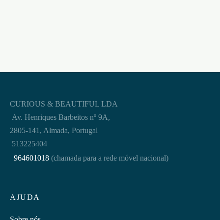
€
67,95
CURIOUS & BEAUTIFUL LDA
Av. Henriques Barbeitos nº 9A,
2805-141, Almada, Portugal
513225404
964601018
(chamada para a rede móvel nacional)
AJUDA
Sobre nós