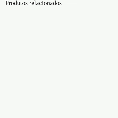
Produtos relacionados
BALOIÇO DE PORTA
DELUXE OUCH!
KIT DE RESTRIÇÃO
PRETO
HONEYMOON
BONDAGE KIT OUCH!
€
63,95
BRANCO
€
37,95
BARRA AFASTADORA
VENDA LUXURY EYE
T BAR SPREADER
MASK OUCH! PRETA
STEEL
€
11,95