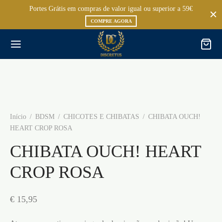
Portes Grátis em compras de valor igual ou superior a 59€
COMPRE AGORA
Início
/
BDSM
/
CHICOTES E CHIBATAS
/
CHIBATA OUCH!
HEART CROP ROSA
CHIBATA OUCH! HEART
CROP ROSA
€
15,95