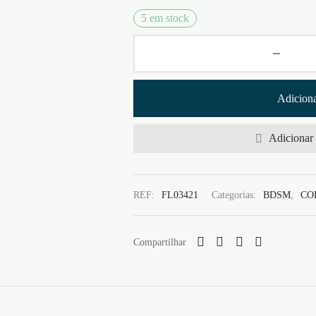
5 em stock
Adiciona
Adicionar 
REF:
FL03421
Categorias:
BDSM
,
CO
Compartilhar