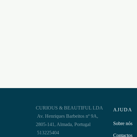
BALOIÇO DE PORTA OUCH!
BALO
PRETO
OUCH
€
41,95
€
63,9
Adicionar ao carrinho
Adicion
CURIOUS & BEAUTIFUL LDA
AJUDA
Av. Henriques Barbeitos nº 9A,
Sobre nós
2805-141, Almada, Portugal
513225404
Contactos