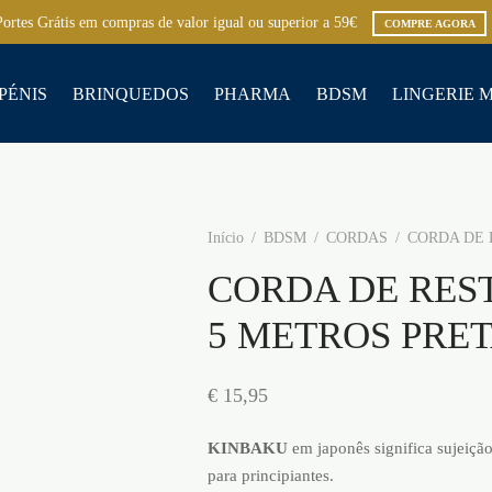
Portes Grátis em compras de valor igual ou superior a 59€
COMPRE AGORA
PÉNIS
BRINQUEDOS
PHARMA
BDSM
LINGERIE 
Início
/
BDSM
/
CORDAS
/
CORDA DE 
CORDA DE RES
5 METROS PRE
€
15,95
KINBAKU
em japonês significa sujeição
para principiantes.