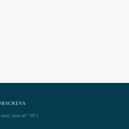
BARRA AFASTADORA
SPREADER TRUSS BAR 4″
OST
STEEL
€
20,95
Adicionar ao carrinho
UBSCREVA
c4wp_form id=”59″]