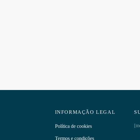
IÇO DE PORTA DELUXE
! PRETO
KIT DE RESTRIÇÃO BED P
BINDINGS RESTRAINT KIT
5
OUCH! PRETO
ar ao carrinho
€
41,95
Adicionar ao carrinho
INFORMAÇÃO LEGAL
S
[m
Política de cookies
Termos e condições