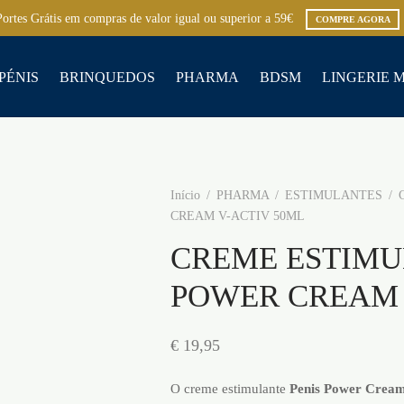
Portes Grátis em compras de valor igual ou superior a 59€
COMPRE AGORA
PÉNIS
BRINQUEDOS
PHARMA
BDSM
LINGERIE 
Início
/
PHARMA
/
ESTIMULANTES
/
C
CREAM V-ACTIV 50ML
CREME ESTIMU
POWER CREAM 
€
19,95
O creme estimulante
Penis Power Cream