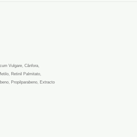
ticum Vulgare, Cânfora,
ilo, Retinil Palmitato,
rabeno, Propilparabeno, Extracto