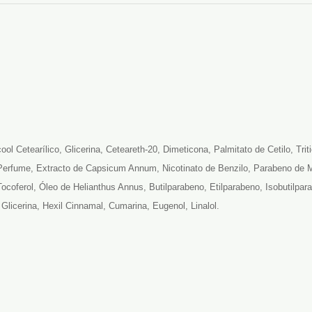
ol Cetearílico, Glicerina, Ceteareth-20, Dimeticona, Palmitato de Cetilo, Tri
 Perfume, Extracto de Capsicum Annum, Nicotinato de Benzilo, Parabeno de Met
, Tocoferol, Óleo de Helianthus Annus, Butilparabeno, Etilparabeno, Isobutilpa
 Glicerina, Hexil Cinnamal, Cumarina, Eugenol, Linalol.