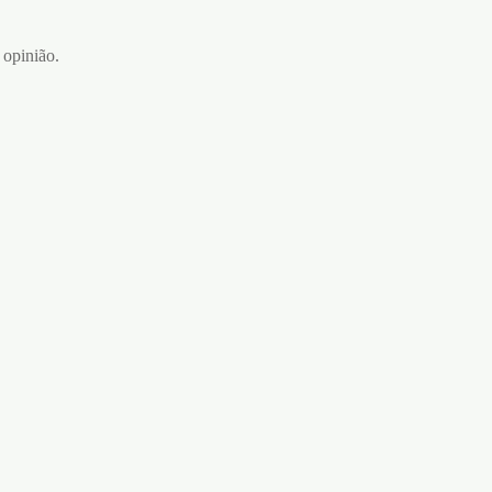
 opinião.
VIG X
€
29,90
Adicionar ao carrinho