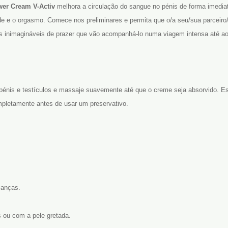
er Cream V-Activ
melhora a circulação do sangue no pénis de forma imedia
dade e o orgasmo. Comece nos preliminares e permita que o/a seu/sua parceir
inimagináveis de prazer que vão acompanhá-lo numa viagem intensa até a
énis e testículos e massaje suavemente até que o creme seja absorvido. Es
pletamente antes de usar um preservativo.
ianças.
s ou com a pele gretada.