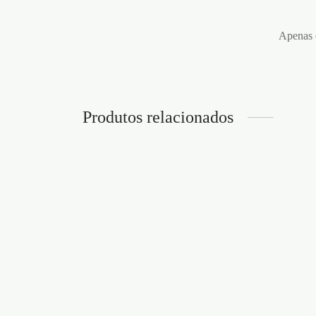
Apenas c
Produtos relacionados
SPRAY PENIS POWER
GEL 
SHIATSU™ 30ML
STRO
€
21,95
€
3,50
Adicionar ao carrinho
Adicion