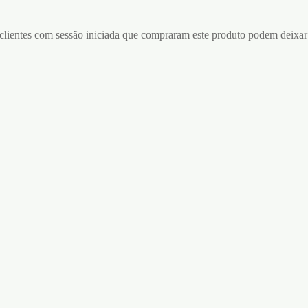
lientes com sessão iniciada que compraram este produto podem deixar
LIQUID VIBRATOR
GEL COM VIBRAÇÃO
NG 2ML
VIBRATION ICE INTT 15ML
€
20,95
ar ao carrinho
Adicionar ao carrinho