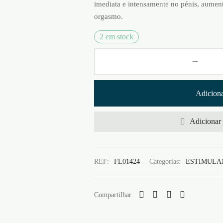
imediata e intensamente no pénis, aument
orgasmo.
2 em stock
Adiciona
Adicionar 
REF:
FL01424
Categorias:
ESTIMULA
Compartilhar