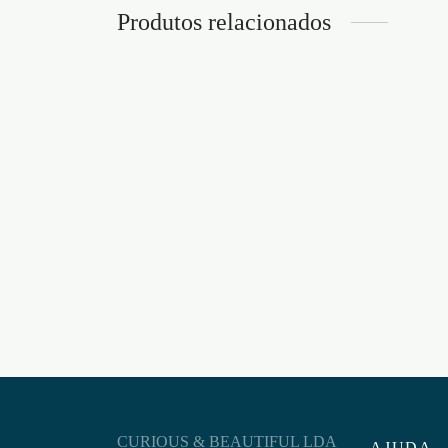
Produtos relacionados
ANEL VIBRATÓRIO BULLSEYE
ANEL 
COM APP SATISFYER AZUL
BATH
€
42,95
€
8,95
Adicionar ao carrinho
Adicion
CURIOUS & BEAUTIFUL LDA
AJUDA