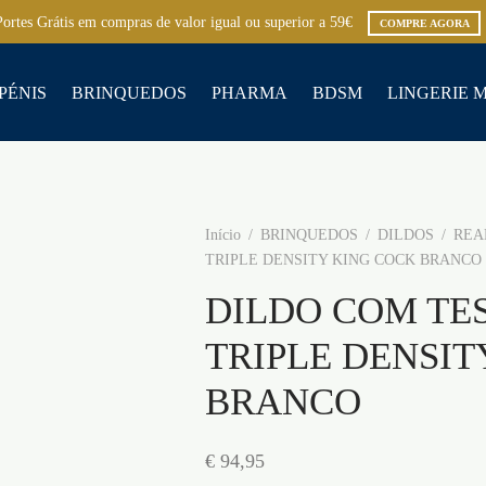
Portes Grátis em compras de valor igual ou superior a 59€
COMPRE AGORA
PÉNIS
BRINQUEDOS
PHARMA
BDSM
LINGERIE 
Início
/
BRINQUEDOS
/
DILDOS
/
REA
TRIPLE DENSITY KING COCK BRANCO
DILDO COM TES
TRIPLE DENSIT
BRANCO
€
94,95