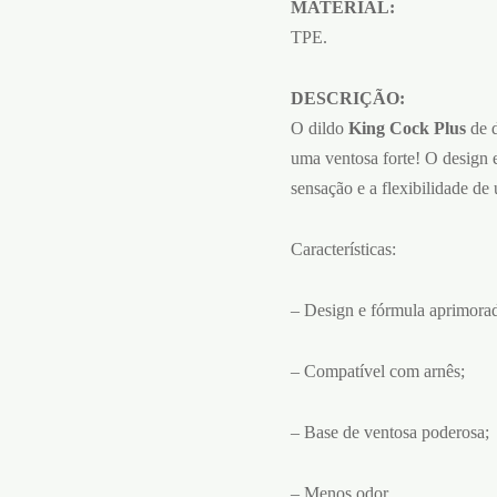
MATERIAL:
TPE.
DESCRIÇÃO:
O dildo
King Cock Plus
de d
uma ventosa forte! O design 
sensação e a flexibilidade de
Características:
– Design e fórmula aprimora
– Compatível com arnês;
– Base de ventosa poderosa;
– Menos odor.