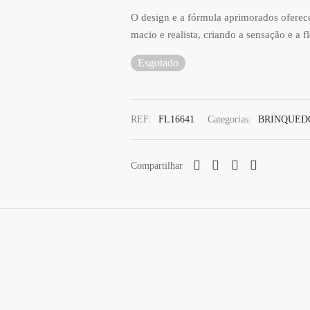
O design e a fórmula aprimorados oferec
macio e realista, criando a sensação e a f
Esgotado
REF:
FL16641
Categorias:
BRINQUED
Compartilhar