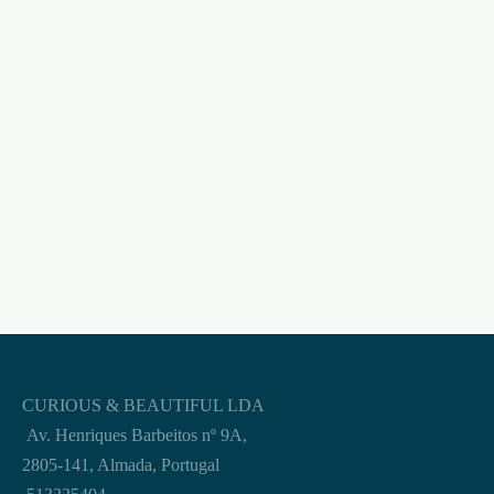
ANEL VIBRATÓRIO
ANEL PARA O PÉNIS
SNIPER SATISFYER
SPARTAN BATHMATE
AZUL
€
8,95
€
33,95
CURIOUS & BEAUTIFUL LDA
Av. Henriques Barbeitos nº 9A,
2805-141, Almada, Portugal