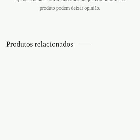
produto podem deixar opinião.
Produtos relacionados
ANEL PARA O PÉNIS
BARBARIAN
BATHMATE
ANEL DE SILICONE
€
8,95
AJUSTÁVEL PARA O
PÉNIS BILLY THE RING
CRUSHIOUS
€
5,95