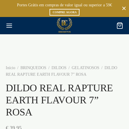
Portes Grátis em compras de valor igual ou superior a 59€
COMPRE AGORA
Início
/
BRINQUEDOS
/
DILDOS
/
GELATINOSOS
/
DILDO
REAL RAPTURE EARTH FLAVOUR 7” ROSA
DILDO REAL RAPTURE
EARTH FLAVOUR 7”
ROSA
€
39,95