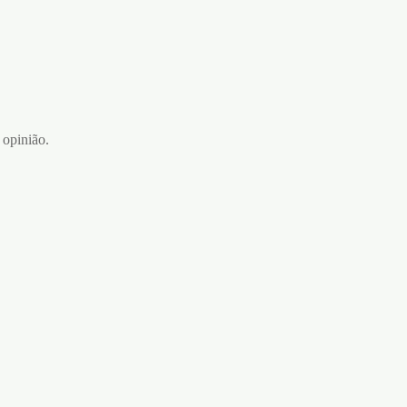
 opinião.
VIG X
€
29,90
ML
Adicionar ao carrinho