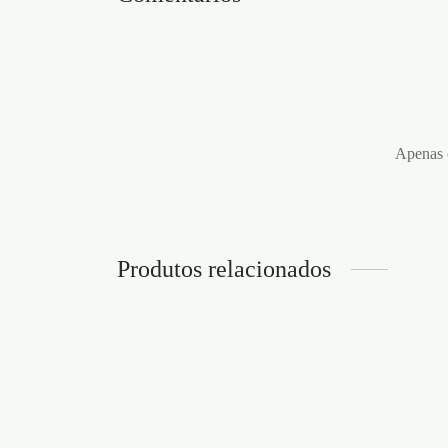
Apenas c
Produtos relacionados
GEL COM VIBRAÇÃO
GOTA
VIBRATION GANJAH INTT
30ML
15ML