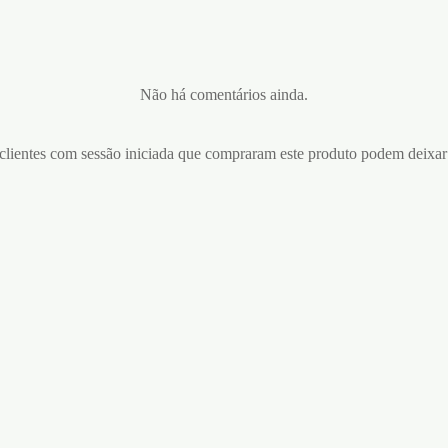
Não há comentários ainda.
lientes com sessão iniciada que compraram este produto podem deixar
S SEX ON THE BEACH
GEL COM VIBRAÇÃO
VIBRATION CAFÉ INTT 15