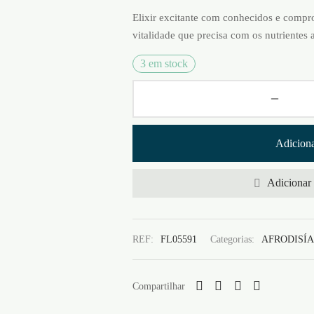
Elixir excitante com conhecidos e compro
vitalidade que precisa com os nutrientes 
3 em stock
Adiciona
Adicionar 
REF:
FL05591
Categorias:
AFRODISÍ
Compartilhar