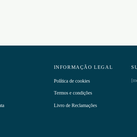
5
€
20,95
ar ao carrinho
Adicionar ao carrinho
INFORMAÇÃO LEGAL
S
[m
Política de cookies
Termos e condições
nta
Livro de Reclamações