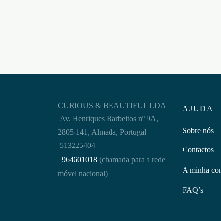
€
19,9
€
22,95
Adicion
Adicionar ao carrinho
CURIOUS & BEAUTIFUL LDA
AJUDA
Av. Henriques Barbeitos nº 9A,
Sobre nós
2805-141, Almada, Portugal
513225404
Contactos
964601018
(chamada para a rede
A minha co
móvel nacional)
FAQ’s