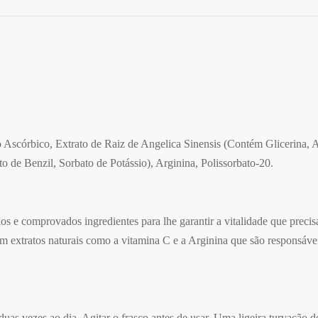
 Ascórbico, Extrato de Raiz de Angelica Sinensis (Contém Glicerina, Ac
 de Benzil, Sorbato de Potássio), Arginina, Polissorbato-20.
os e comprovados ingredientes para lhe garantir a vitalidade que precis
m extratos naturais como a vitamina C e a Arginina que são responsávei
uas vezes ao dia. Agitar o frasco antes de usar. Uma ligeira turvação d