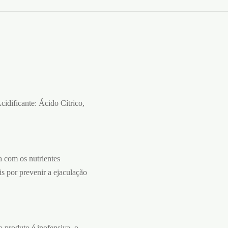
idificante: Ácido Cítrico,
a com os nutrientes
s por prevenir a ejaculação
o produto é inofensiva, o