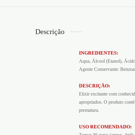
Descrição
INGREDIENTES:
Aqua, Álcool (Etanol), Ácido
Agente Conservante: Benzoato
DESCRIÇÃO:
Elixir excitante com conhecid
apropriados. O produto conté
prematura.
USO RECOMENDADO:
Tomar 30 gotas (aprox. 4ml) d