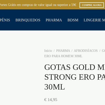
Portes Grátis em compras de valor igual ou superior a 59€
COMPRE AGORA
PÉNIS
BRINQUEDOS
PHARMA
BDSM
LINGERIE 
Início
/
PHARMA
/
AFRODISÍACOS
/
GO
ERO PARA HOMEM 30ML
GOTAS GOLD M
STRONG ERO 
30ML
€
14,95