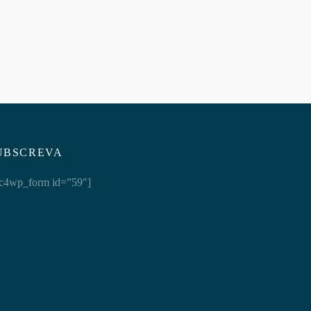
UBSCREVA
c4wp_form id=”59″]