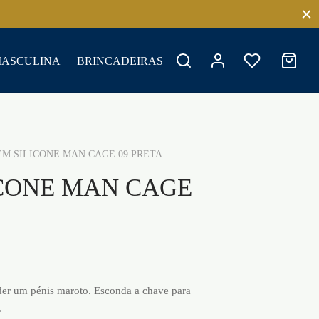
MASCULINA
BRINCADEIRAS
M SILICONE MAN CAGE 09 PRETA
ICONE MAN CAGE
nder um pénis maroto. Esconda a chave para
.