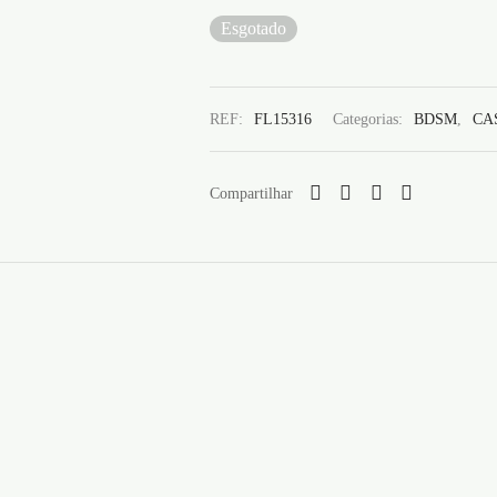
Esgotado
REF:
FL15316
Categorias:
BDSM
,
CA
Compartilhar