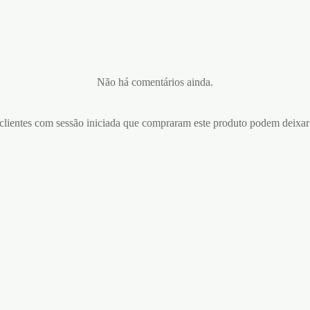
Não há comentários ainda.
lientes com sessão iniciada que compraram este produto podem deixar
A AFASTADORA
BARRA AFASTADORA