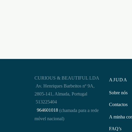
SPRE
ALGEMAS DE COURO
STEE
BONDAGE LOVE CRUSHIOUS
VERMELHAS
€
24,9
€
9,95
Adicion
Adicionar ao carrinho
CURIOUS & BEAUTIFUL LDA
AJUDA
Av. Henriques Barbeitos nº 9A,
Sobre nós
2805-141, Almada, Portugal
513225404
Contactos
964601018
(chamada para a rede
A minha co
móvel nacional)
FAQ’s