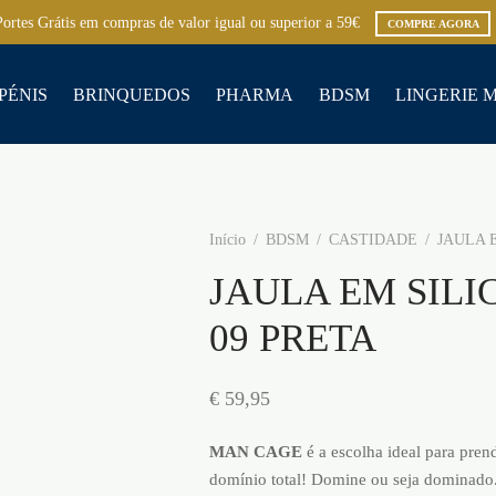
Portes Grátis em compras de valor igual ou superior a 59€
COMPRE AGORA
PÉNIS
BRINQUEDOS
PHARMA
BDSM
LINGERIE 
Início
/
BDSM
/
CASTIDADE
/
JAULA E
JAULA EM SIL
09 PRETA
€
59,95
MAN CAGE
é a escolha ideal para pre
domínio total! Domine ou seja dominado