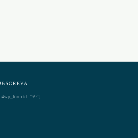
PRETO
€
41,95
Adicionar ao carrinho
UBSCREVA
c4wp_form id=”59″]