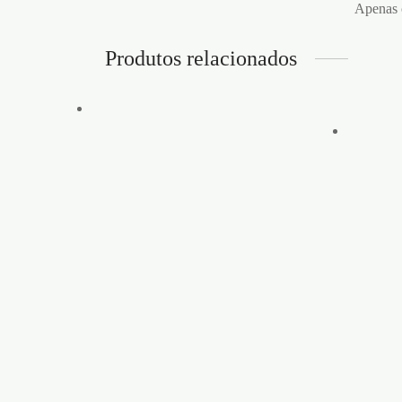
Apenas c
Produtos relacionados
Vista rápida
JUICE ZERO POPPER
Vista r
9ML
TAM
SKW
Adicionar à lista de desejos
TOP
€
10,95
PE
JUICE ZERO
é um produto
estimulante que aumenta a intensidade
dos orgasmos, o fluxo sanguíneo, e
relaxa certas partes do corpo.
€
17,9