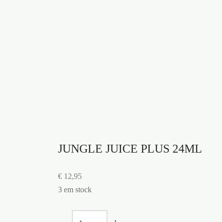
O Pate
Adicionar ao carrinho
Topper 
popper
para ci
Ad
JUNGLE JUICE PLUS 24ML
€
12,95
3 em stock
Quantidade