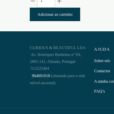
de
JUNGLE
Adicionar ao carrinho
JUICE
PLUS
24ML
CURIOUS & BEAUTIFUL LDA
AJUDA
Av. Henriques Barbeitos nº 9A,
Sobre nós
2805-141, Almada, Portugal
513225404
Contactos
964601018
(chamada para a rede
A minha co
móvel nacional)
FAQ’s