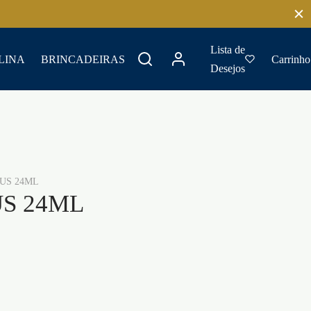
0
Carrinho
Lista de
LINA
BRINCADEIRAS
Carrinho
Desejos
Atualizando…
Nenhum produto no carrinho.
Continue comprando
US 24ML
US 24ML