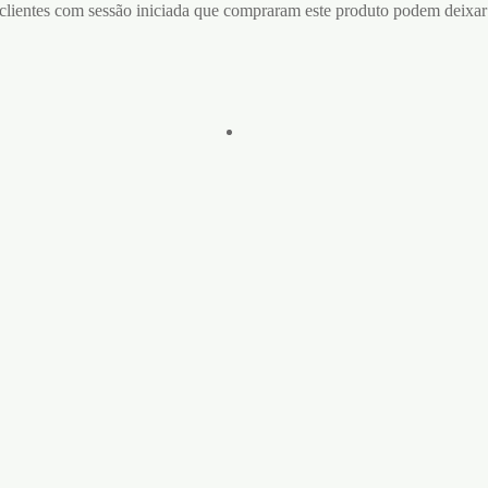
lientes com sessão iniciada que compraram este produto podem deixar
Vista rápida
ADLER POPPER 9
ápida
PA PARA POPPER
Adicionar à lista de desejo
ERT POPPER
€
10,95
PER BONEYARD
Consiga ereções rapidamente e
QUENA
orgasmos mais intensos.
Adicionar ao carrinho
Adicionar à lista de desejos
5