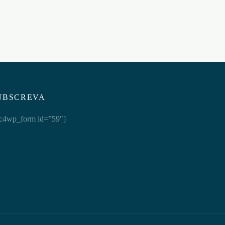
UBSCREVA
c4wp_form id=”59″]