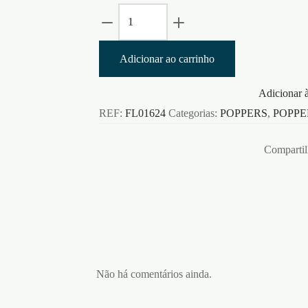
Quantidade
de
JUNGLE
Adicionar ao carrinho
JUICE
PLUS
Adicionar à
24ML
REF:
FL01624
Categorias:
POPPERS
,
POPPE
Compartil
Não há comentários ainda.