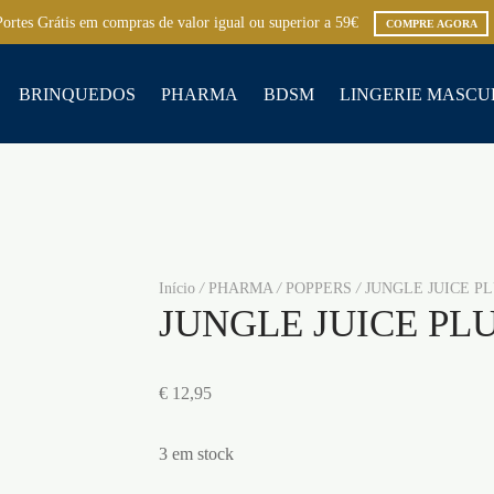
Portes Grátis em compras de valor igual ou superior a 59€
COMPRE AGORA
BRINQUEDOS
PHARMA
BDSM
LINGERIE MASCU
Início
/
PHARMA
/
POPPERS
/
JUNGLE JUICE PL
JUNGLE JUICE PL
€
12,95
3 em stock