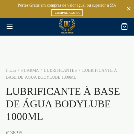
Portes Grátis em compras de valor igual ou superior a 59€
COMPRE AGORA
Início
/
PHARMA
/
LUBRIFICANTES
/
LUBRIFICANTE À
BASE DE ÁGUA BODYLUBE 1000ML
LUBRIFICANTE À BASE
DE ÁGUA BODYLUBE
1000ML
€
38,95