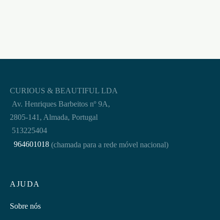
CURIOUS & BEAUTIFUL LDA
Av. Henriques Barbeitos nº 9A,
2805-141, Almada, Portugal
513225404
964601018
(chamada para a rede móvel nacional)
AJUDA
Sobre nós