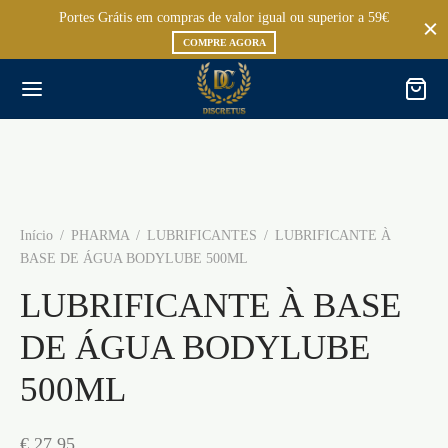
Portes Grátis em compras de valor igual ou superior a 59€
COMPRE AGORA
Início
/
PHARMA
/
LUBRIFICANTES
/
LUBRIFICANTE À
BASE DE ÁGUA BODYLUBE 500ML
LUBRIFICANTE À BASE
DE ÁGUA BODYLUBE
500ML
€
27,95