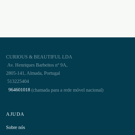
CURIOUS & BEAUTIFUL LDA
Av. Henriques Barbeitos nº 9A,
2805-141, Almada, Portugal
513225404
964601018
(chamada para a rede móvel nacional)
AJUDA
Sobre nós