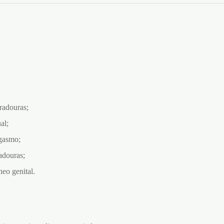
radouras;
al;
gasmo;
adouras;
eo genital.