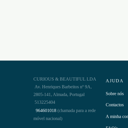
POWER ON ULTRA – 10un
VIPO
€
36,95
5200 1
Adicionar ao carrinho
€
19,9
Adicion
CURIOUS & BEAUTIFUL LDA
AJUDA
Av. Henriques Barbeitos nº 9A,
Sobre nós
2805-141, Almada, Portugal
513225404
Contactos
964601018
(chamada para a rede
A minha co
móvel nacional)
FAQ’s