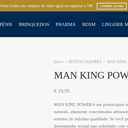
Portes Grátis em compras de valor igual ou superior a 59€
COMPRE AGORA
PÉNIS
BRINQUEDOS
PHARMA
BDSM
LINGERIE 
Início
/
POTENCIADORES
/
MAN KING
MAN KING PO
€
19,95
MAN KING POWER é um potenciador sex
naturais, altamente concentradas adotand
extratos de máxima qualidade. Se você p
desempenho sexual mas sobretudo com o