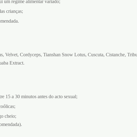
ui um regime alimentar variado;
as crianças;
omendada.
s, Velvet, Cordyceps, Tianshan Snow Lotus, Cuscuta, Cistanche, Tribul
uaba Extract.
e 15 a 30 minutos antes do acto sexual;
oólicas;
o cheio;
comendada).