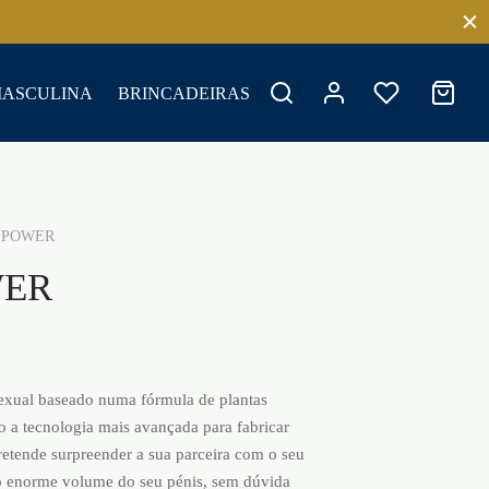
MASCULINA
BRINCADEIRAS
 POWER
WER
ual baseado numa fórmula de plantas
o a tecnologia mais avançada para fabricar
retende surpreender a sua parceira com o seu
 enorme volume do seu pénis, sem dúvida