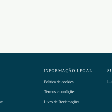
MAGNAPHALL CREME
WER BLACK EDITION
€
26,95
0un
Adicionar ao carrinho
5
ar ao carrinho
INFORMAÇÃO LEGAL
S
[m
Política de cookies
Termos e condições
nta
Livro de Reclamações