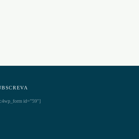
SUPER RED POWER – 2un
€
10,95
Adicionar ao carrinho
UBSCREVA
c4wp_form id=”59″]