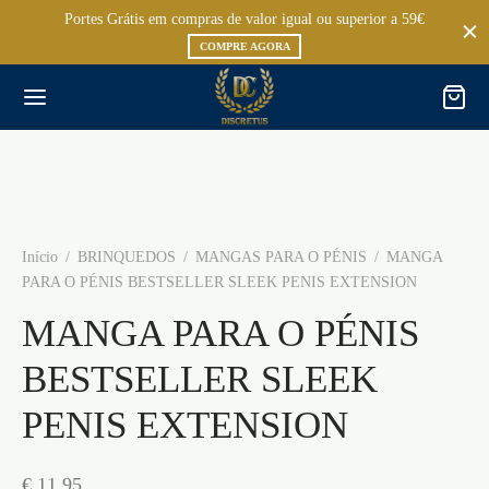
Portes Grátis em compras de valor igual ou superior a 59€
COMPRE AGORA
Início
/
BRINQUEDOS
/
MANGAS PARA O PÉNIS
/
MANGA
PARA O PÉNIS BESTSELLER SLEEK PENIS EXTENSION
MANGA PARA O PÉNIS
BESTSELLER SLEEK
PENIS EXTENSION
€
11,95