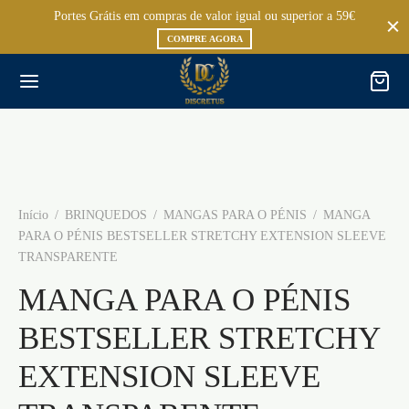
Portes Grátis em compras de valor igual ou superior a 59€
COMPRE AGORA
Início
/
BRINQUEDOS
/
MANGAS PARA O PÉNIS
/
MANGA
PARA O PÉNIS BESTSELLER STRETCHY EXTENSION SLEEVE
TRANSPARENTE
MANGA PARA O PÉNIS
BESTSELLER STRETCHY
EXTENSION SLEEVE