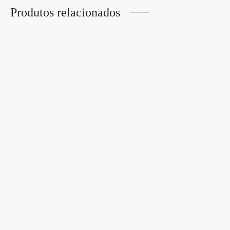
Produtos relacionados
ANEL PARA O PÉNIS
COM BALA
BANDOLEROS
VIBRATÓRIA
CONJUNTO DE ANÉIS
BOOSTER CRUSHIOUS
DE SILICONE PARA O
PÉNIS CRUSHIOUS
€
4,95
€
6,95