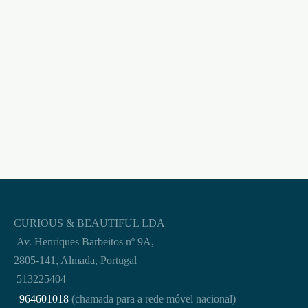
ANEL VIBRATÓRIO
EPIC DUO COM APP
DALTONS CONJUNTO
SATISFYER
DE ANÉIS DE
SILICONE PARA O
€
42,95
PÉNIS CRUSHIOUS
€
11,95
CURIOUS & BEAUTIFUL LDA
Av. Henriques Barbeitos nº 9A,
2805-141, Almada, Portugal
513225404
964601018
(chamada para a rede móvel nacional)