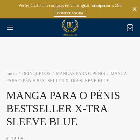
Portes Grátis em compras de valor igual ou superior a 59€
COMPRE AGORA
Início
/
BRINQUEDOS
/
MANGAS PARA O PÉNIS
/
MANGA
PARA O PÉNIS BESTSELLER X-TRA SLEEVE BLUE
MANGA PARA O PÉNIS
BESTSELLER X-TRA
SLEEVE BLUE
€
12,95