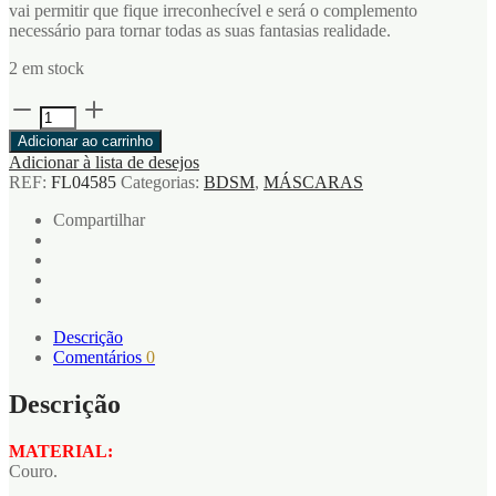
vai permitir que fique irreconhecível e será o complemento
necessário para tornar todas as suas fantasias realidade.
2 em stock
Quantidade
de
Adicionar ao carrinho
MÁSCARA
Adicionar à lista de desejos
OUCH!
REF:
FL04585
Categorias:
BDSM
,
MÁSCARAS
DIAMOND
ROSA
Compartilhar
Descrição
Comentários
0
Descrição
MATERIAL:
Couro.