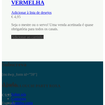
VERMELHA
Adicionar à lista de desejos
€
4,95
Seja o mestre ou o servo! Uma venda acetinada é quase
obrigatória para todos os casais.
Adicionar ao carrinho
Subscreva
[mc4wp_form id=”59″]
Ajuda
MÁSCARA OUCH! PARTY ROXA
Sobre nós
€
9,95
Contactos
A minha conta
Esgotado