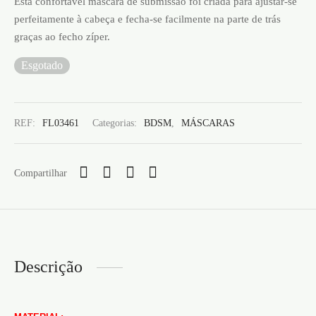
Esta confortável máscara de submissão foi criada para ajustar-se
perfeitamente à cabeça e fecha-se facilmente na parte de trás
graças ao fecho zíper.
Esgotado
REF:
FL03461
Categorias:
BDSM
,
MÁSCARAS
Compartilhar
Descrição