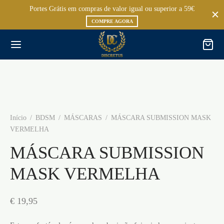
Portes Grátis em compras de valor igual ou superior a 59€
COMPRE AGORA
Início
/
BDSM
/
MÁSCARAS
/
MÁSCARA SUBMISSION MASK
VERMELHA
MÁSCARA SUBMISSION
MASK VERMELHA
€
19,95