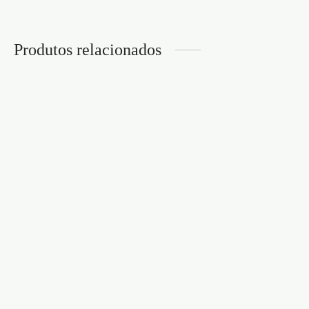
Produtos relacionados
ANEL PARA O PÉNIS
SET DE ANÉIS
COM BALA
PENIANOS TRIPLE
VIBRATÓRIA
BEAD PRETOS
BOOSTER CRUSHIOUS
CRUSHIOUS
€
4,95
€
4,95