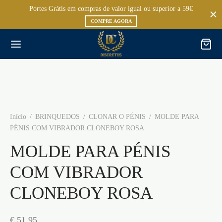
Portes Grátis em compras de valor igual ou superior a 59€
COMPRE AGORA
Início
/
BRINQUEDOS
/
CLONAR O PÉNIS
/
MOLDE PARA
PÉNIS COM VIBRADOR CLONEBOY ROSA
MOLDE PARA PÉNIS
COM VIBRADOR
CLONEBOY ROSA
€
51,95