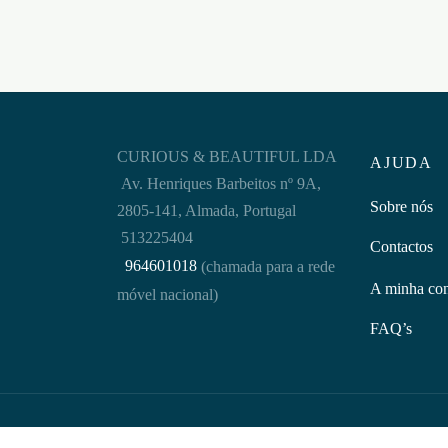
CURIOUS & BEAUTIFUL LDA
AJUDA
Av. Henriques Barbeitos nº 9A,
Sobre nós
2805-141, Almada, Portugal
513225404
Contactos
964601018
(chamada para a rede
A minha co
móvel nacional)
FAQ’s