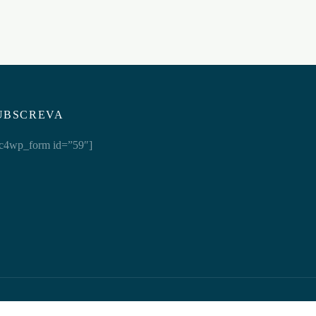
UBSCREVA
c4wp_form id=”59″]