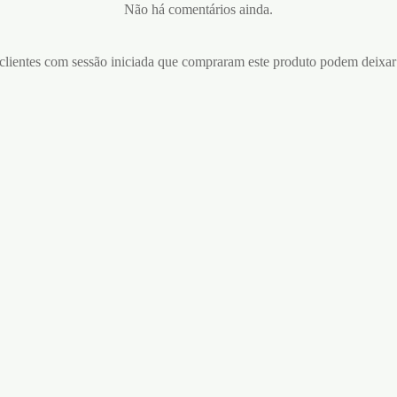
Não há comentários ainda.
lientes com sessão iniciada que compraram este produto podem deixar
PLUMAS PRETAS SECRET
PLAY
DE RESTRIÇÃO PARA
A DOOR RESTRAINT SET
€
5,95
! PRETO
Adicionar ao carrinho
5
ar ao carrinho