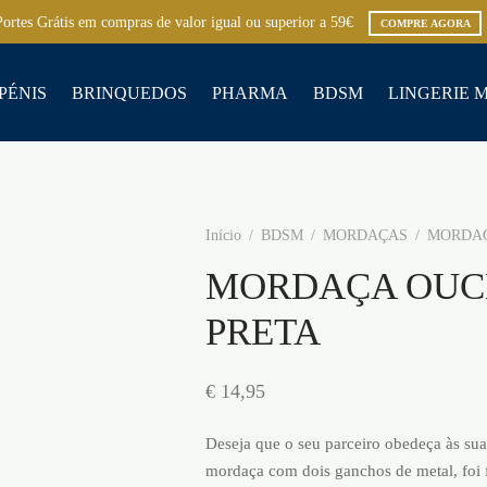
Portes Grátis em compras de valor igual ou superior a 59€
COMPRE AGORA
PÉNIS
BRINQUEDOS
PHARMA
BDSM
LINGERIE 
Início
/
BDSM
/
MORDAÇAS
/
MORDAÇ
MORDAÇA OUC
PRETA
€
14,95
Deseja que o seu parceiro obedeça às sua
mordaça com dois ganchos de metal, foi fe