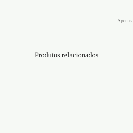
Apenas c
Produtos relacionados
BARRA AFASTADORA
SPREADER TRUSS BAR 6″
KIT 
STEEL
PORT
OUCH
€
24,95
Adicionar ao carrinho
€
37,9
Adicion