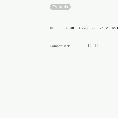
Esgotado
REF:
FL05340
Categorias:
BDSM
,
MO
Compartilhar