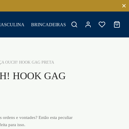
MASCULINA
BRINCADEIRAS
A OUCH! HOOK GAG PRETA
H! HOOK GAG
s ordens e vontades? Então esta peculiar
ita para isso.