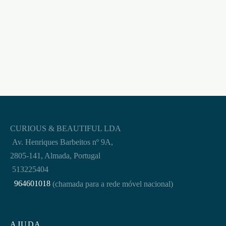
RESTRAINT KIT
OUCH! PRETO
€
37,95
CURIOUS & BEAUTIFUL LDA
Av. Henriques Barbeitos nº 9A,
2805-141, Almada, Portugal
513225404
964601018
(chamada para a rede móvel nacional)
AJUDA