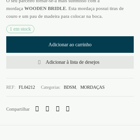
O seu parceiro tornar-se-á mais submisso com a
mordaça
WOODEN BRIDLE
. Esta mordaça possui tiras de
couro e um pau de madeira para colocar na boca.
1 em stock
Adicionar ao carrinho
Adicionar à lista de desejos
REF:
FL04212
Categorias:
BDSM
,
MORDAÇAS
Compartilhar