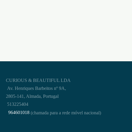
RESTRAINT KIT
OUCH! PRETO
€
37,95
CURIOUS & BEAUTIFUL LDA
Av. Henriques Barbeitos nº 9A,
2805-141, Almada, Portugal
513225404
964601018
(chamada para a rede móvel nacional)