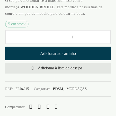
O seu parceiro tornar-se-á mais submisso com a
mordaça
WOODEN BRIDLE
. Esta mordaça possui tiras de
couro e um pau de madeira para colocar na boca.
5 em stock
Adicionar ao carrinho
Adicionar à lista de desejos
REF:
FL04215
Categorias:
BDSM
,
MORDAÇAS
Compartilhar