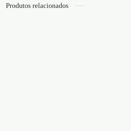
Produtos relacionados
BARRA AFASTADORA
T BAR SPREADER
BARRA AFASTADORA
STEEL
SPREADER TRUSS
BAR 6″ STEEL
€
67,95
€
24,95
CORDA BONDAGE 10
METROS OUCH!
PRETA
KIT DE RESTRIÇÃO
€
23,95
BED BINDINGS