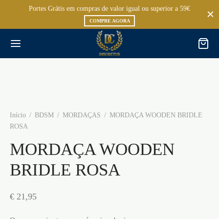
Portes Grátis em compras de valor igual ou superior a 59€
COMPRE AGORA
Início
/
BDSM
/
MORDAÇAS
/
MORDAÇA WOODEN BRIDLE
ROSA
MORDAÇA WOODEN
BRIDLE ROSA
€
21,95