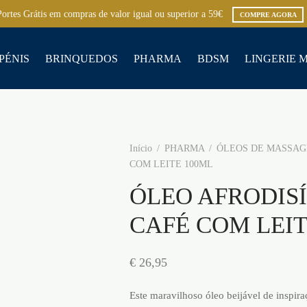
Portes Grátis em compras de valor igual ou superior a 59€
COMPRE AGORA
PÉNIS
BRINQUEDOS
PHARMA
BDSM
LINGERIE 
Início
/
PHARMA
/
ÓLEOS DE MASSA
COM LEITE 100ML
ÓLEO AFRODIS
CAFÉ COM LEIT
€
26,95
Este maravilhoso óleo beijável de inspiraç