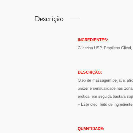
Descrição
INGREDIENTES:
Glicerina USP, Propileno Glicol
DESCRIÇÃO:
Óleo de massagem beijável afrod
prazer e sensualidade nas zon
erótica, em seguida bastará so
– Este óleo, feito de ingredient
QUANTIDADE: