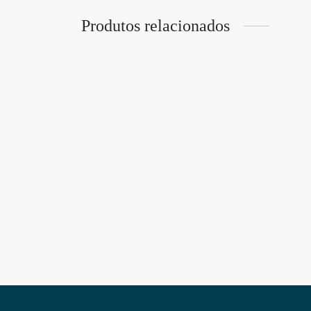
Produtos relacionados
ÓLEO DE MASSAGEM
ÓLEO
SHUNGA IRRESISTIBLE
BEIJ
FUSÃO ASIÁTICA 240ML
DE B
75ML
€
26,95
€
20,9
Adicionar ao carrinho
Adicion