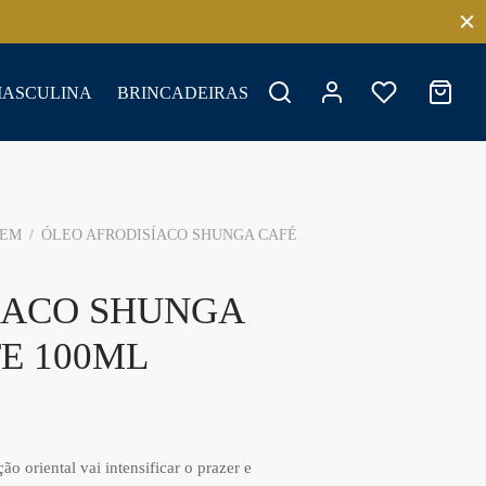
MASCULINA
BRINCADEIRAS
GEM
/
ÓLEO AFRODISÍACO SHUNGA CAFÉ
ÍACO SHUNGA
E 100ML
ão oriental vai intensificar o prazer e