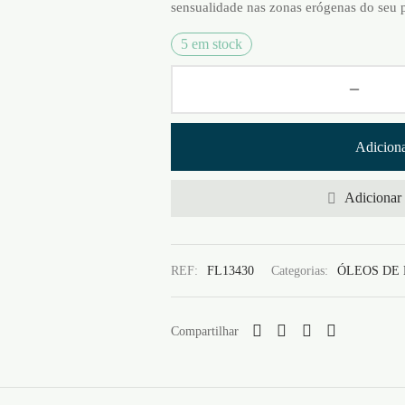
sensualidade nas zonas erógenas do seu p
5 em stock
Adiciona
Adicionar 
REF:
FL13430
Categorias:
ÓLEOS DE
Compartilhar