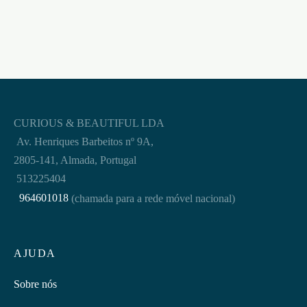
CURIOUS & BEAUTIFUL LDA
Av. Henriques Barbeitos nº 9A,
2805-141, Almada, Portugal
513225404
964601018
(chamada para a rede móvel nacional)
AJUDA
Sobre nós