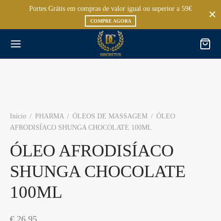
Portes Grátis em compras de valor igual ou superior a 59€
COMPRE AGORA
Início
/
PHARMA
/
ÓLEOS DE MASSAGEM
/
ÓLEO
AFRODISÍACO SHUNGA CHOCOLATE 100ML
ÓLEO AFRODISÍACO
SHUNGA CHOCOLATE
100ML
€
26,95