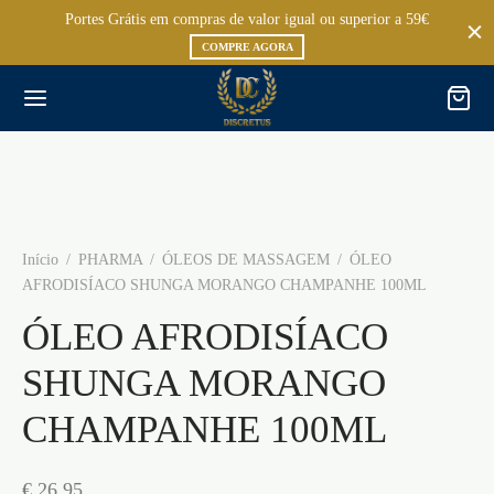
Portes Grátis em compras de valor igual ou superior a 59€
COMPRE AGORA
Início
/
PHARMA
/
ÓLEOS DE MASSAGEM
/
ÓLEO
AFRODISÍACO SHUNGA MORANGO CHAMPANHE 100ML
ÓLEO AFRODISÍACO
SHUNGA MORANGO
CHAMPANHE 100ML
€
26,95