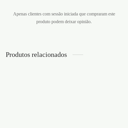
Apenas clientes com sessão iniciada que compraram este
produto podem deixar opinião.
Produtos relacionados
PERFUME SMAK PARA
HOMEM 50ML
€
23,95
ÓLEO DE MASSAGEM
BEIJÁVEL SHUNGA
ORGANICA AMÊNDOA
DOCE 240ML