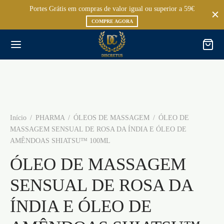
Portes Grátis em compras de valor igual ou superior a 59€
COMPRE AGORA
Início
/
PHARMA
/
ÓLEOS DE MASSAGEM
/
ÓLEO DE
MASSAGEM SENSUAL DE ROSA DA ÍNDIA E ÓLEO DE
AMÊNDOAS SHIATSU™ 100ML
ÓLEO DE MASSAGEM
SENSUAL DE ROSA DA
ÍNDIA E ÓLEO DE