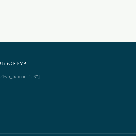
€
67,95
Adicionar ao carrinho
UBSCREVA
c4wp_form id=”59″]