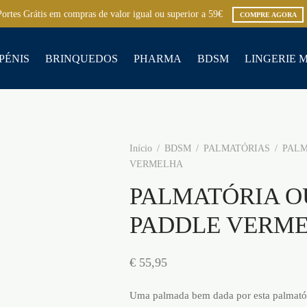
Portes Grátis em compras de valor igual ou superior a 59€
COMPRE AGORA
PÉNIS
BRINQUEDOS
PHARMA
BDSM
LINGERIE 
Início
/
BDSM
/
PALMATÓRIAS
/
PALM
VERMELHA
PALMATÓRIA O
PADDLE VERM
€
55,95
Uma palmada bem dada por esta palmatór