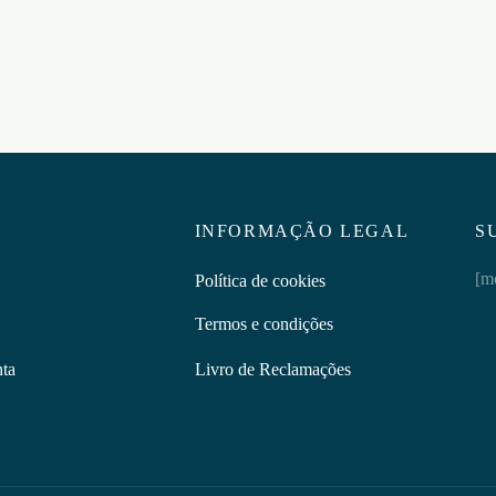
ar ao carrinho
€
9,95
Adicionar ao carrinho
INFORMAÇÃO LEGAL
S
[m
Política de cookies
Termos e condições
nta
Livro de Reclamações