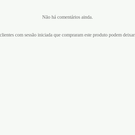
Não há comentários ainda.
lientes com sessão iniciada que compraram este produto podem deixar
A AFASTADORA
ADER TRUSS BAR 4″
ALGEMAS DE COURO
L
BONDAGE LOVE CRUSHIO
PRETAS
5