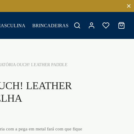
MASCULINA
BRINCADEIRAS
ATÓRIA OUCH! LEATHER PADDLE
UCH! LEATHER
ELHA
ia com a pega em metal fará com que fique