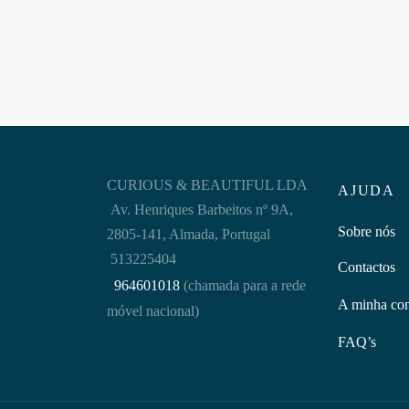
Adicion
CURIOUS & BEAUTIFUL LDA
AJUDA
Av. Henriques Barbeitos nº 9A,
Sobre nós
2805-141, Almada, Portugal
513225404
Contactos
964601018
(chamada para a rede
A minha co
móvel nacional)
FAQ’s