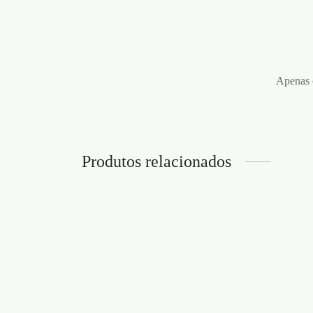
Apenas c
Produtos relacionados
BARRA AFASTADORA T BAR
BARR
SPREADER STEEL
SPRE
STEE
€
67,95
€
20,9
Adicionar ao carrinho