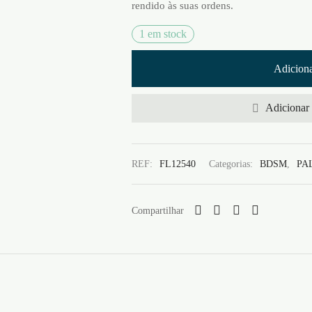
rendido às suas ordens.
1 em stock
Adiciona
Adicionar 
REF:
FL12540
Categorias:
BDSM
,
PA
Compartilhar