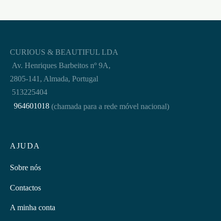
CURIOUS & BEAUTIFUL LDA
Av. Henriques Barbeitos nº 9A,
2805-141, Almada, Portugal
513225404
964601018
(chamada para a rede móvel nacional)
AJUDA
Sobre nós
Contactos
A minha conta