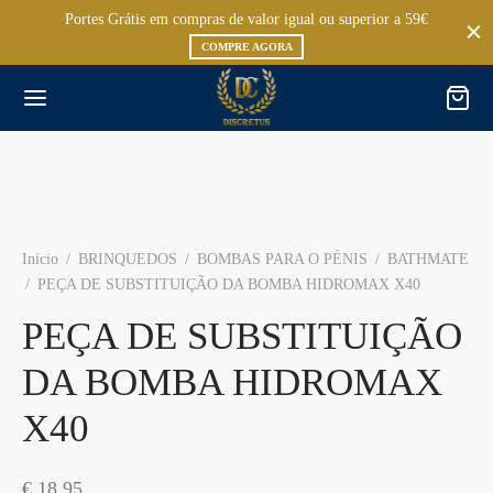
Portes Grátis em compras de valor igual ou superior a 59€
COMPRE AGORA
Início
/
BRINQUEDOS
/
BOMBAS PARA O PÉNIS
/
BATHMATE
/
PEÇA DE SUBSTITUIÇÃO DA BOMBA HIDROMAX X40
PEÇA DE SUBSTITUIÇÃO
DA BOMBA HIDROMAX
X40
€
18,95